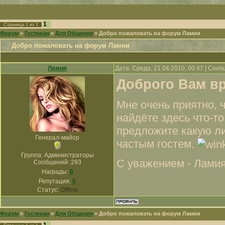
1
Страница
1
из
1
Форум
»
Гостиная
»
Для Общения
»
Добро пожаловать на форум Ламии
Добро пожаловать на форум Ламии
Ламия
Дата: Среда, 21.04.2010, 00:47 | Соо
Доброго Вам вр
Мне очень приятно, 
найдёте здесь что-т
предложите какую ли
Генерал-майор
частым гостем.
Группа: Администраторы
С уважением - Ламия
Сообщений:
293
Награды:
0
Репутация:
0
Статус:
Offline
Форум
»
Гостиная
»
Для Общения
»
Добро пожаловать на форум Ламии