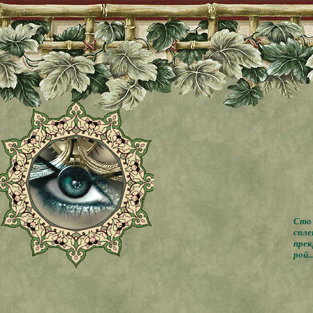
Сто 
спле
прек
рой..