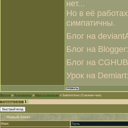
нет...
Но в её работах
симпатичны.
Блог на devian
Блог на Blogger
Блог на CGHUB
Урок на Demiart:
Форум
»
Художники
»
Манга-реализм
»
Sakimichan (Сакими-чан)
1
Страница
1
из
1
Новый ответ
Имя: