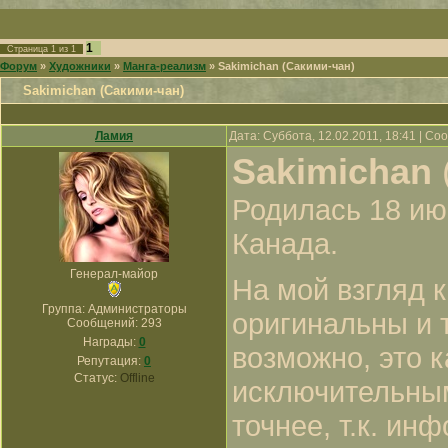
1
Страница
1
из
1
Форум
»
Художники
»
Манга-реализм
»
Sakimichan (Сакими-чан)
Sakimichan (Сакими-чан)
Ламия
Дата: Суббота, 12.02.2011, 18:41 | С
Sakimichan
Родилась 18 ию
Канада.
Генерал-майор
На мой взгляд 
Группа: Администраторы
оригинальны и 
Сообщений:
293
Награды:
0
возможно, это к
Репутация:
0
Статус:
Offline
исключительным
точнее, т.к. ин