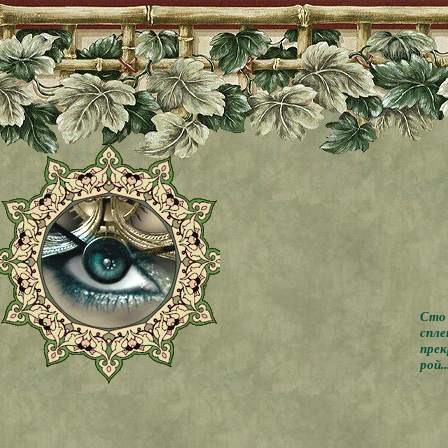
Сто 
спле
прек
рой..