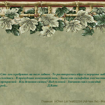
Сто лун серебряных на теле гибком - То растворились вдруг в мерцанье зы
сплетясь - В причудливо изменчивую вязь. - Была она сильфидою злосчастн
прекрасной - Иль демоном самим? Над головой - Змеиною сиял созвездий
рой...
Д.Китс
Главная
|
I-Chen Lin *eat01234 (Ай-Чен Ли) - Ф