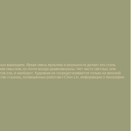
ных вариациях. Яркая смесь мультика и реальности делает его стиль
им смыслом, но почти всегда уравновешены. Нет чисто светлых, или
ов зла, и наоборот. Художник не сосредотачивается только на женской
ество страниц, посвящённых работам I-Chen Lin, информации о биографии