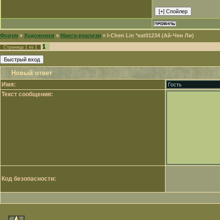
Форум
»
Художники
»
Манга-реализм
»
I-Chen Lin *eat01234 (Ай-Чен Ли)
1
Страница
1
из
1
Новый ответ
Имя:
Текст сообщения:
Код безопасности: