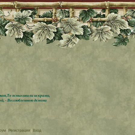
бком,То вспыхивали искрами,
ой, - Возлюбленною демона
орум
|
Регистрация
|
Вход