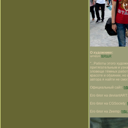
О художнике:
цитирую
M@riv@
"...Работы этого худо
притягательным и узна
зловеще тёмных работ,
красоте и обаянии, но
автора я найти не смог
Официальный сайт:
ht
Его блог на deviantART
Его блог на CGSociety:
Его блог на Zeemp:
http