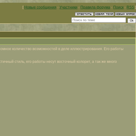
[
Новые сообщения
·
Участники
·
Правила форума
·
Поиск
·
RSS
]
ромное количество возможностей в деле иллюстрирования. Его работы
ичный стиль, его работы несут восточный колорит, а так же много