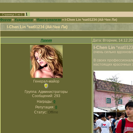
1
Страница
1
из
1
Форум
»
Художники
»
Манга-реализм
»
I-Chen Lin *eat01234 (Ай-Чен Ли)
I-Chen Lin *eat01234 (Ай-Чен Ли)
Ламия
Дата: Вторник, 14.12.2
I-Chen Lin
*eat0123
очень сильно вдохновл
В своих профессиональ
настоящих красочных 
Генерал-майор
Группа: Администраторы
Сообщений:
293
Награды:
0
Репутация:
0
Статус:
Offline