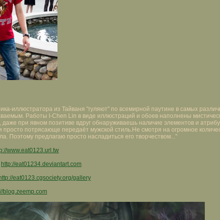
жника-иллюстратора из Тайваня "гуляют" по всемирной паутине в самых различ
ваемым. Работы I-Chen Lin в виде иллюстраций и обоев наполнены мистическ
 даже при явном позитиве вдруг обнаруживаешь наличие элементов и атрибут
 и просто потрясающе передаёт мужской стиль.Не смотря на огромное колич
ла. Поэтому предлагаю просто насладиться его творчеством..."
tp://www.eat0123.url.tw
:
http://eat01234.deviantart.com
http://eat0123.cgsociety.org/gallery
://blog.zeemp.com